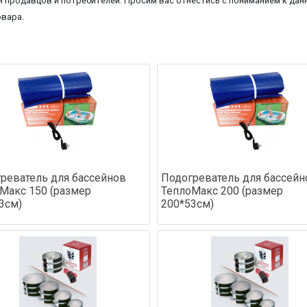
 продавцов и потребителей. Просим вас отнестись с пониманием к данн
овара.
реватель для бассейнов
Подогреватель для бассейн
Макс 150 (размер
ТеплоМакс 200 (размер
3см)
200*53см)