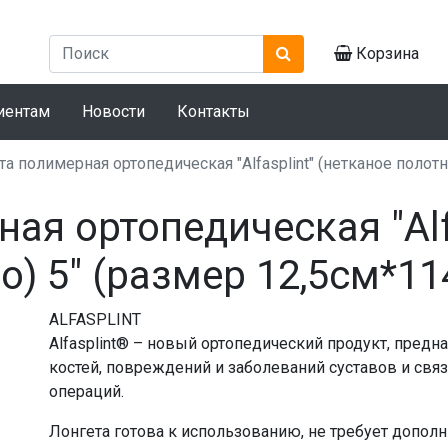
Корзина
иентам
Новости
Контакты
а полимерная ортопедическая "Alfasplint" (нетканое полотн
ая ортопедическая "Alf
о) 5" (размер 12,5см*11
ALFASPLINT
Аlfasplint® – новый ортопедический продукт, пред
костей, повреждений и заболеваний суставов и связ
операций.
Лонгета готова к использованию, не требует допол