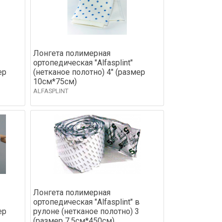
Лонгета полимерная
ортопедическая "Alfasplint"
ер
(нетканое полотно) 4" (размер
10см*75см)
ALFASPLINT
Лонгета полимерная
ортопедическая "Alfasplint" в
ер
рулоне (нетканое полотно) 3
(размер 7,5см*450см)