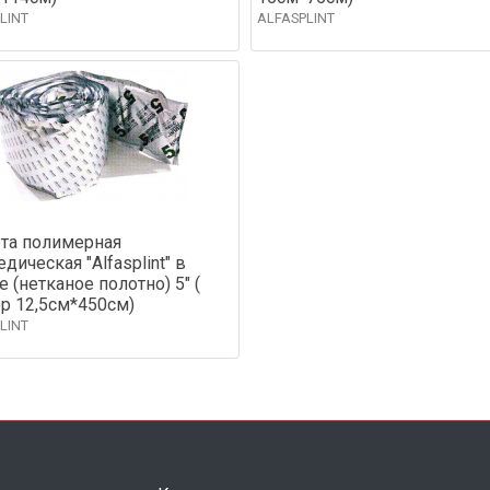
LINT
ALFASPLINT
та полимерная
дическая "Alfasplint" в
е (нетканое полотно) 5" (
р 12,5см*450см)
LINT