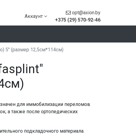
opt@axion.by
Аккаунт
+375 (29) 570-92-46
о) 5" (размер 12,5см*114см)
asplint"
4см)
назначен для иммобилизации переломов
ок, а также после ортопедических
нительного подкладочного материала.