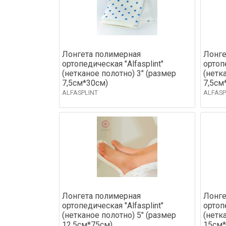
Лонгета полимерная
Лонге
ортопедическая "Alfasplint"
ортопе
(нетканое полотно) 3" (размер
(нетк
7,5см*30см)
7,5см
ALFASPLINT
ALFASP
Лонгета полимерная
Лонге
ортопедическая "Alfasplint"
ортопе
(нетканое полотно) 5" (размер
(нетк
12,5см*75см)
15см*