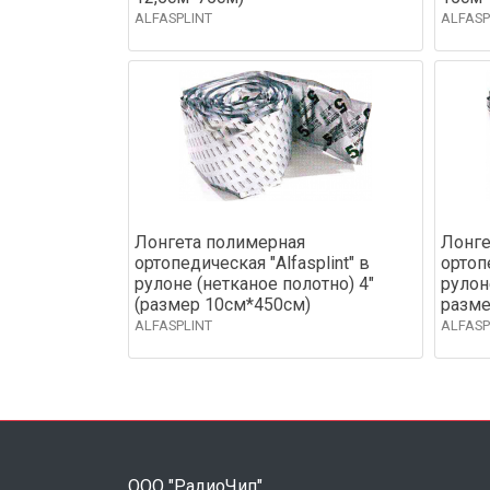
ALFASPLINT
ALFASP
Лонгета полимерная
Лонге
ортопедическая "Alfasplint" в
ортопе
рулоне (нетканое полотно) 4"
рулон
(размер 10см*450см)
разме
ALFASPLINT
ALFASP
ООО "РадиоЧип"