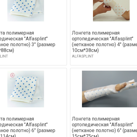
та полимерная
Лонгета полимерная
дическая "Alfasplint"
ортопедическая "Alfasplint"
аное полотно) 3" (размер
(нетканое полотно) 4" (разм
*88см)
10см*38см)
LINT
ALFASPLINT
та полимерная
Лонгета полимерная
дическая "Alfasplint"
ортопедическая "Alfasplint"
аное полотно) 6" (размер
(нетканое полотно) 6" (разм
114см)
15см*75см)