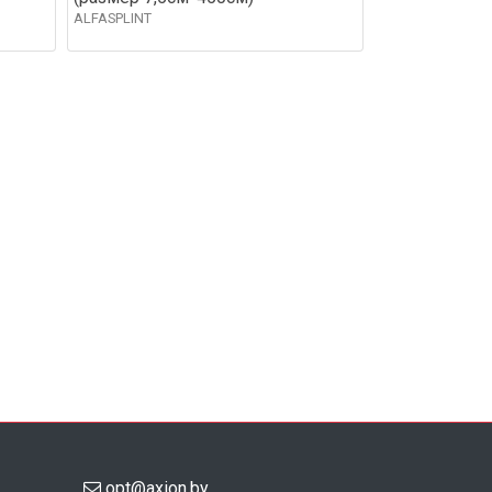
ALFASPLINT
opt@axion.by