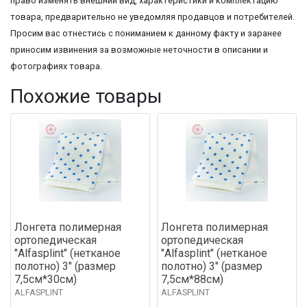
право изменять внешний вид, характеристики и комплектацию
товара, предварительно не уведомляя продавцов и потребителей.
Просим вас отнестись с пониманием к данному факту и заранее
приносим извинения за возможные неточности в описании и
фотографиях товара.
Похожие товары
Лонгета полимерная
Лонгета полимерная
ортопедическая
ортопедическая
"Alfasplint" (нетканое
"Alfasplint" (нетканое
полотно) 3" (размер
полотно) 3" (размер
7,5см*30см)
7,5см*88см)
ALFASPLINT
ALFASPLINT