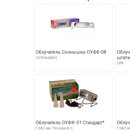
Облучатель Солнышко ОУФб-08
Облуч
штати
СОЛНЫШКО
ОРК
Облучатель ОУФК-01 Стандарт*
Облуч
ГЗАС им. Попова А.С.
ГЗАС и