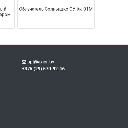
вый
Облучатель Солнышко ОУФк-01М
мером
opt@axion.by
+375 (29) 570-92-46