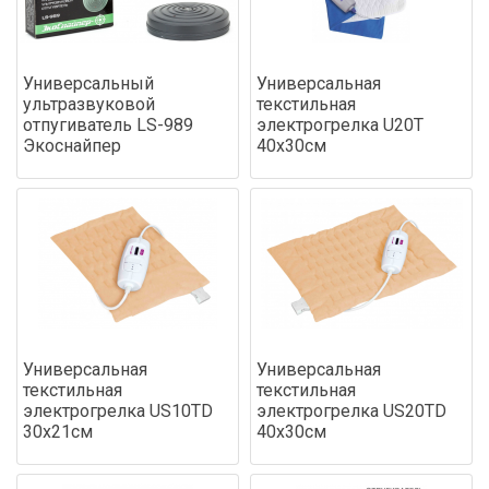
Универсальный
Универсальная
ультразвуковой
текстильная
отпугиватель LS-989
электрогрелка U20T
Экоснайпер
40х30см
Универсальная
Универсальная
текстильная
текстильная
электрогрелка US10TD
электрогрелка US20TD
30х21см
40х30см