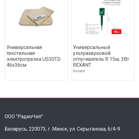
Универсальная
Универсальный
текстильная
ультразвуковой
электрогрелка US30TD
отпугиватель R 15м, 3Вт
46х36см
REXANT
Rexant
ООО "РадиоЧип"
Беларусь, 220073, г. Минск, ул. Скрыганова, 6/4-9