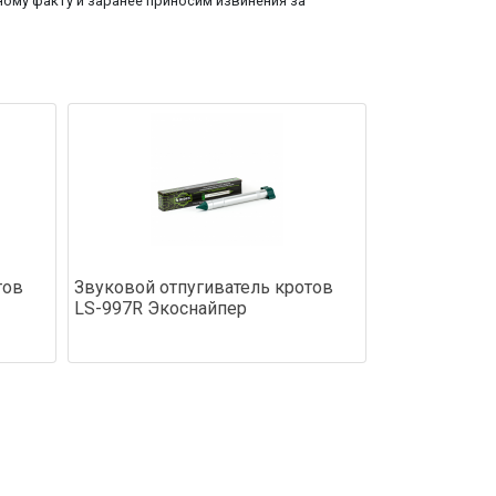
ому факту и заранее приносим извинения за
тов
Звуковой отпугиватель кротов
LS-997R Экоснайпер