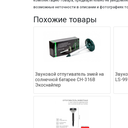
комплектацию товара, предварительно не уведомляя
возможные неточности в описании и фотографиях т
Похожие товары
Звуковой отпугиватель змей на
Звуко
солнечной батарее CH-316B
LS-99
Экоснайпер