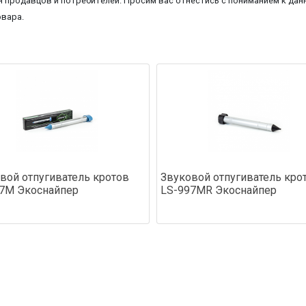
 продавцов и потребителей. Просим вас отнестись с пониманием к данн
овара.
вой отпугиватель кротов
Звуковой отпугиватель кро
7M Экоснайпер
LS-997MR Экоснайпер