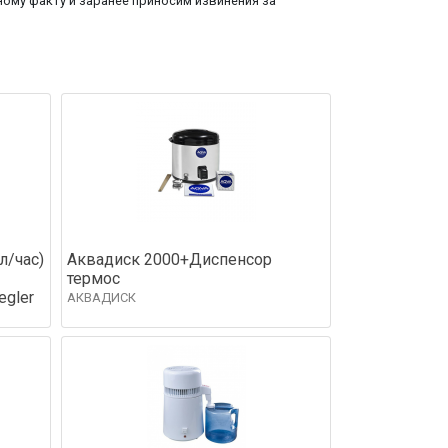
ому факту и заранее приносим извинения за
л/час)
Аквадиск 2000+Диспенсор
термос
gler
АКВАДИСК