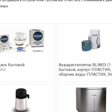
 продавцов и потребителей. Просим вас отнестись с пониманием к данн
овара.
иск бытовой
Аквадистиллятор BL9803 (1 
бытовой, корпус-ПЛАСТИК,
ИСК
сборник воды-ПЛАСТИК, Ste