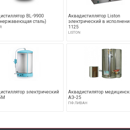
истиллятор BL-9900
Аквадистиллятор Liston
.нержавеющая сталь)
электрический в исполнени
1125
R
LISTON
истиллятор электрический
Аквадистилятор медицинск
5М
АЭ-25
ПФ ЛИВАН