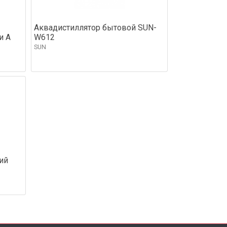
Аквадистиллятор бытовой SUN-
и А
W612
SUN
ий