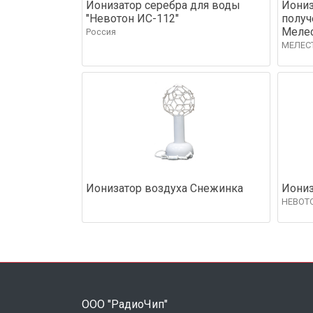
Ионизатор серебра для воды
Иониз
"Невотон ИC-112"
получ
Меле
Россия
МЕЛЕС
Ионизатор воздуха Снежинка
Иониз
НЕВОТ
ООО "РадиоЧип"