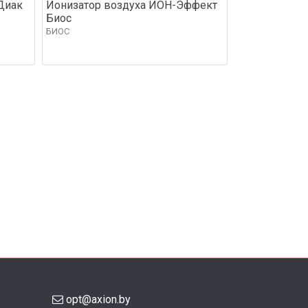
Диак
Ионизатор воздуха ИОН-Эффект
Биос
БИОС
opt@axion.by