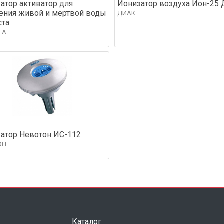
атор активатор для
Ионизатор воздуха Ион-25 
ения живой и мертвой воды
ДИАК
ста
ТА
атор Невотон ИC-112
ОН
Каталог