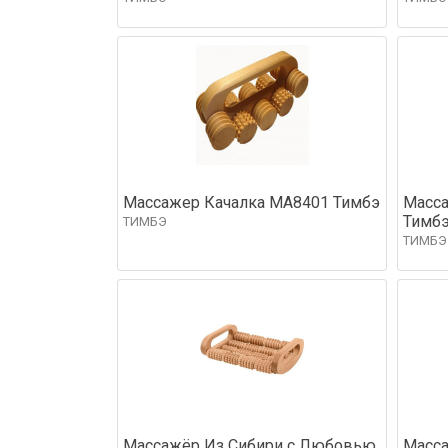
Массажер Качалка МА8401 Тимбэ
Масса
Тимб
ТИМБЭ
ТИМБЭ
Массажёр Из Сибири с Любовью,
Масса