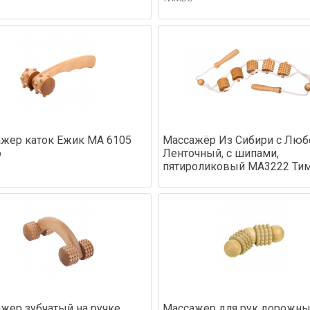
жер каток Ежик МА 6105
Массажёр Из Сибири с Люб
э
Ленточный, с шипами,
пятироликовый МА3222 Ти
жер зубчатый на ручке
Массажер для рук дорожн