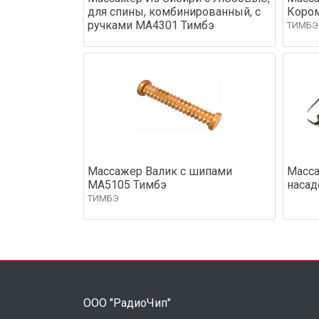
для спины, комбинированный, с
Коро
ручками МА4301 Тимбэ
ТИМБЭ
Массажер Валик с шипами
Масса
МА5105 Тимбэ
насад
ТИМБЭ
ООО "РадиоЧип"