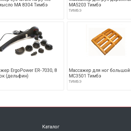
мысло МА 8304 Тимбэ
МА5203 Тимбэ
ТИМБЭ
жер ErgoPower ER-7030, 8
Массажер для ног большой
ок (дельфин)
МС3501 Тимбэ
ТИМБЭ
Каталог