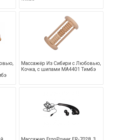
овью,
Массажёр Из Сибири с Любовью,
Кочка, с шипами МА4401 Тимбэ
мбэ
ый
Массажер ErgoPower ER-7028, 3