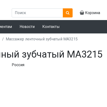
Корзина
иентам
Новости
Контакты
е
Массажер ленточный зубчатый МА3215
чный зубчатый МА3215
Россия