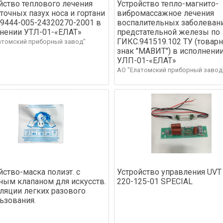
йство теплового лечения
Устройство тепло-магнито-
точных пазух носа и гортани
вибромассажное лечения
 9444-005-24320270-2001 в
воспалительных заболеван
нении УТЛ-01-«ЕЛАТ»
предстательной железы по
ГИКС.941519.102 ТУ (товар
атомский приборный завод"
знак "МАВИТ") в исполнени
УЛП-01-«ЕЛАТ»
АО "Елатомский приборный завод
йство-маска полиэт. с
Устройство управления UVT
ным клапаном для искусств.
220-125-01 SPECIAL
ляции легких разового
ьзования.