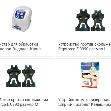
йство для обработки
Устройство против скольже
копов Эндодез-Кронт
Ergoforce Е 0990 размер L
йство против скольжения
Устройство механизирован
orce Е 0990 размер М
Шприц-Пистолет Калашник