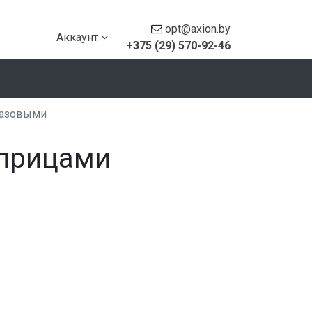
opt@axion.by
Аккаунт
+375 (29) 570-92-46
разовыми
шприцами