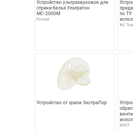
Устройство ультразвуковое для
Устро
стрики белья Ультратон
прида
МС-2000М
по ТУ
испол
Россия
АО "Ел
Устройство от храпа ЭкстраЛор
Устро
обрат
венти
испол
ФЭСТ