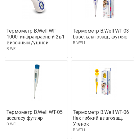
Термометр B.Well WF-
Термометр B.Well WT-03
1000, инфракрасный 2в1
base, влагозащ., футляр
височный /ушной
B.WELL
B.WELL
Термометр B.Well WT-05
Термометр B.Well WT-06
accuracy футляр
flex гибкий влагозащ.
Утенок
B.WELL
B.WELL