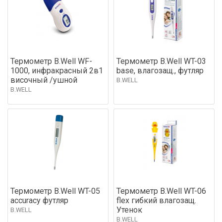
Термометр B.Well WF-
Термометр B.Well WT-03
1000, инфракрасный 2в1
base, влагозащ., футляр
височный /ушной
B.WELL
B.WELL
Термометр B.Well WT-05
Термометр B.Well WT-06
accuracy футляр
flex гибкий влагозащ.
Утенок
B.WELL
B.WELL