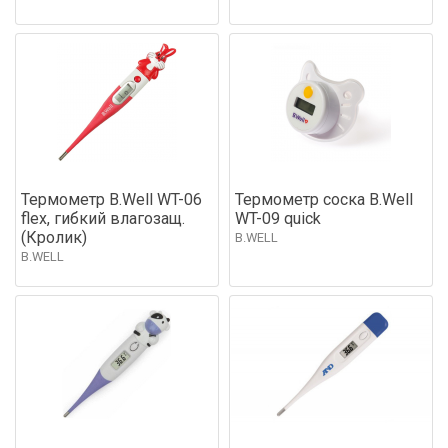
Термометр B.Well WT-06
Термометр соска B.Well
flex, гибкий влагозащ.
WT-09 quick
(Кролик)
B.WELL
B.WELL