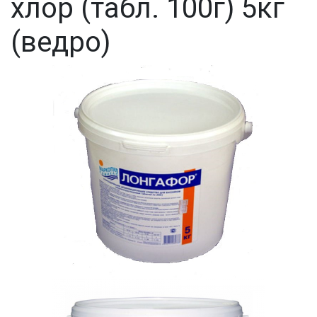
хлор (табл. 100г) 5кг
(ведро)