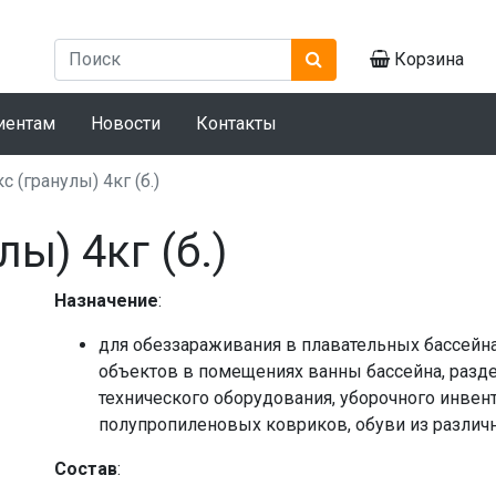
Корзина
иентам
Новости
Контакты
с (гранулы) 4кг (б.)
ы) 4кг (б.)
Назначение
:
для обеззараживания в плавательных бассейна
объектов в помещениях ванны бассейна, разде
технического оборудования, уборочного инвент
полупропиленовых ковриков, обуви из различн
Состав
: