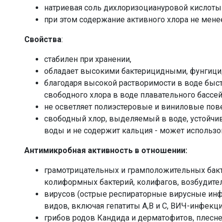
натриевая соль дихлоризоциануровой кислоты 
при этом содержание активного хлора не мене
Свойства
:
стабилен при хранении,
обладает высокими бактерицидными, фунгиц
благодаря высокой растворимости в воде быс
свободного хлора в воде плавательного бассей
не осветляет полиэстеровые и виниловые пов
свободный хлор, выделяемый в воде, устойчив
воды и не содержит кальция - может использо
Антимикробная активность в отношении:
грамотрицательных и грамположительных бакт
колиформных бактерий, колифагов, возбудител
вирусов (острые респираторные вирусные инфе
видов, включая гепатиты А,В и С, ВИЧ-инфекция
грибов родов Кандида и дерматофитов, плесн