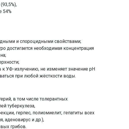
(93,5%),
е 54%
идными и спороцидными свойствами;
тро достигается необходимая концентрация
на;
ерхности;
 к УФ-излучению, не изменяет значение рН
ваться при любой жёсткости воды.
ерий, в том числе толерантных
ей туберкулеза,
кции, герпес, полиомиелит, гепатиты всех
, аденовирус и др.),
евых грибов.