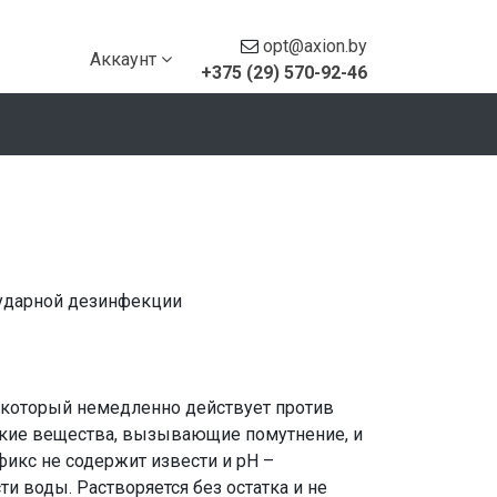
opt@axion.by
Аккаунт
+375 (29) 570-92-46
 ударной дезинфекции
 который немедленно действует против
еские вещества, вызывающие помутнение, и
фикс не содержит извести и рН –
и воды. Растворяется без остатка и не