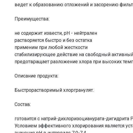
ведет к образованию отложений и засорению фильт
Преимущества:
не содержит извести, рН - нейтрален
растворяется быстро и без остатка
применим при любой жесткости
стабилизирующее действие на свободный активный
предотвращает разложение хлора при высоких темп
Описание продукта:
Быстрорастворимый хлоргранулят.
Состав:
готовится с натрий-дихлоризоцианурата-дигидрита
Условием эффективного хлорирования является ус
значение рН в интервале 7,0-7,4.