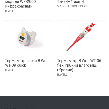
модели WF-2000,
ТБ-3-М1 исп. 4
инфракрасный
ЧАО СТЕКЛОПРИБОР
B.WELL
Термометр соска B.Well
Термометр B.Well WT-06
WT-09 quick
flex, гибкий влагозащ.
(Кролик)
B.WELL
B.WELL