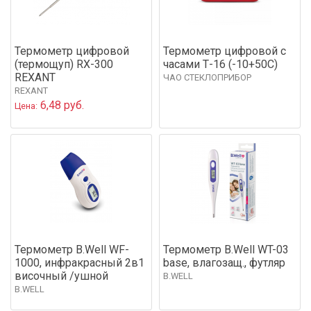
Термометр цифровой
Термометр цифровой с
(термощуп) RX-300
часами Т-16 (-10+50С)
REXANT
ЧАО СТЕКЛОПРИБОР
REXANT
6,48 руб.
Цена:
Термометр B.Well WF-
Термометр B.Well WT-03
1000, инфракрасный 2в1
base, влагозащ., футляр
височный /ушной
B.WELL
B.WELL