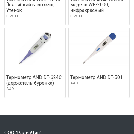
flex гибкий влагозащ.
модели WF-2000,
Утенок
инфракрасный
B.WELL
B.WELL
Термометр AND DT-624C
Термометр AND DT-501
(держатель-буренка)
A&D
A&D
ООО "РадиоЧип"