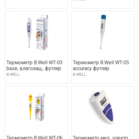
Термометр B.Well WT-03
Термометр B.Well WT-05
base, влагозащ., футляр
accuracy футляр
B.WELL
B.WELL
Термометр B.Well WT-06
Термометр мед. электр.