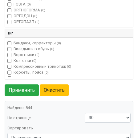
FOSTA
(0)
ORTHOFORMA
(0)
ОРТОДОН
(0)
ОРТОПАЗЛ
(0)
Тип
Бандажи, корректоры
(0)
Вкладыши в обувь
(0)
Воротники
(0)
Колготки
(0)
Компрессионный трикотаж
(0)
Корсеты, пояса
(0)
Костыли, трости
(0)
Матрасы
(0)
Наколенники
(0)
Ортопедические коврики
(0)
Пояса противогрыжевые
(0)
Рукава и перчатки
Найдено: 844
(0)
Стельки
(0)
На странице
Турмалиновые пояса
(0)
Фиксаторы, ортезы
(0)
Сортировать
Чулки
(0)