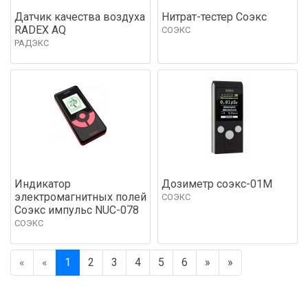
Датчик качества воздуха
Нитрат-тестер Соэкс
RADEX AQ
СОЭКС
РАДЭКС
Индикатор
Дозиметр соэкс-01М
электромагнитных полей
СОЭКС
Соэкс импульс NUC-078
СОЭКС
«
«
1
2
3
4
5
6
»
»