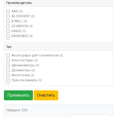
Производитель
A&D
(0)
ALCOSCENT
(0)
B.WELL
(0)
CS MEDICA
(0)
DINGO
(0)
DRIVESAFE
(0)
LITTLE DOCTOR
(0)
NISSEI
(0)
Тип
OMRON
(0)
Аксессуары для тонометров
RIESTER
(0)
(0)
Алкотестеры
АЛКОГРАН
(0)
(0)
Динамометры
АРМЕД
(0)
(0)
Дозиметры
ВИТЯЗЬ
(0)
(0)
Молоточки
ДЕРМАТОМ
(0)
(0)
Пульсоксимеры
ДИНАМОМЕТРЫ
(0)
(0)
Стетоскопы
ЕЛАМЕД
(0)
(0)
Терморегуляторы
Кронт-М
(0)
(0)
Тонометры
МКС
(0)
(0)
Шагомеры
РАДИАСКАН
(0)
(0)
РАДЭКС
(0)
Найдено: 229
РОДНИК
(0)
СОЭКС
(0)