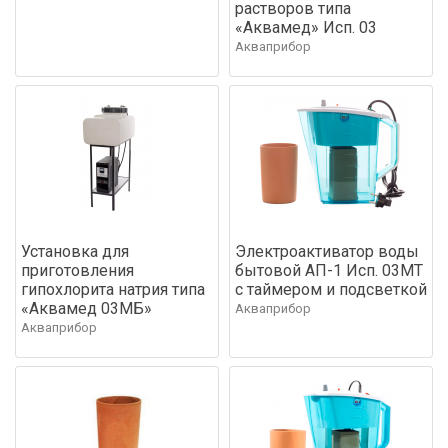
растворов типа
«Аквамед» Исп. 03
Акваприбор
Установка для
Электроактиватор воды
приготовления
бытовой АП-1 Исп. 03МТ
гипохлорита натрия типа
с таймером и подсветкой
«Аквамед 03МБ»
Акваприбор
Акваприбор