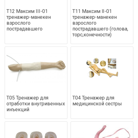
Т12 Максим III-01
Т11 Максим lI-01
тренажер-манекен
тренажер-манекен
взрослого
взрослого
пострадавшего
пострадавшего (голова,
торс,конечности)
Т05 Тренажер для
Т04 Тренажер для
отработки внугривенных
медицинской сестры
инъекций