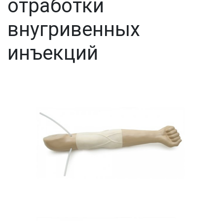
отработки
внугривенных
инъекций