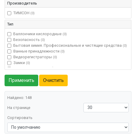
Производитель
ТИМСОН
(0)
Тип
Баллончики кислородные
(0)
Безопасность
(0)
Бытовая химия. Профессиональные и чистящие средства
(0)
Ванные принадлежности
(0)
Видеорегистраторы
(0)
Замки
(0)
Измерительные приборы
(0)
Консервирование
(0)
Кухонные принадлежности
(0)
Мебель для дома и дачи
(0)
Подогреватель для бассейна
(0)
Скатерть, пленка
Найдено: 148
(0)
Сушилки для обуви
(0)
На странице
Термосумки,сумки-холодильники
(0)
Хозяйственные товары
(0)
Сортировать