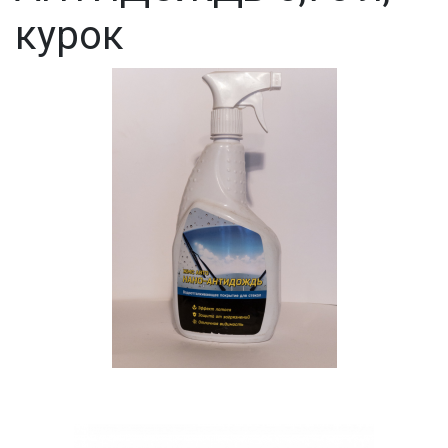
курок