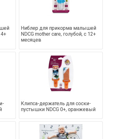
ышей
Ниблер для прикорма малышей
 4+
NDCG mother care, голубой, с 12+
месяцев
и-
Клипса-держатель для соски-
й
пустышки NDCG 0+, оранжевый