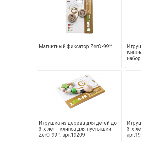
Магнитный фиксатор ZerO-99™
Игруш
вишне
набо
Игрушка из дерева для детей до
Игруш
3-х лет - клипса для пустышки
3-х л
ZerO-99™, арт.19209
арт.1