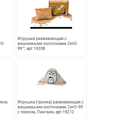
Игрушка развивающая с
rO-
вишневыми косточками ZerO-
99™, арт.19208
тель
Игрушка (грелка) развивающая с
вишневыми косточками ZerO-99
с поясом, Пингвин, арт.19212