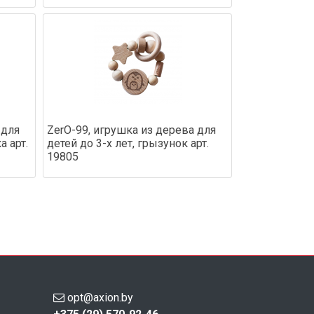
 для
ZerO-99, игрушка из дерева для
а арт.
детей до 3-х лет, грызунок арт.
19805
opt@axion.by