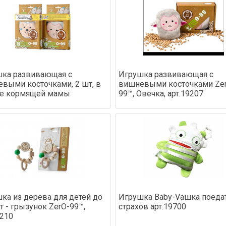
ка развивающая с
Игрушка развивающая с
выми косточками, 2 шт, в
вишневыми косточками Ze
ре кормящей мамы
99™, Овечка, арт.19207
ка из дерева для детей до
Игрушка Baby-Vaшка поеда
ет - грызунок ZerO-99™,
страхов арт.19700
9210