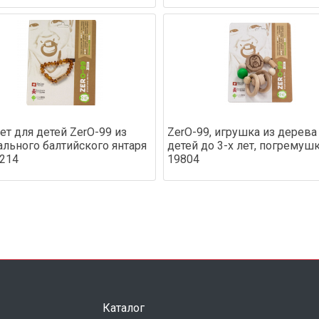
ет для детей ZerO-99 из
ZerO-99, игрушка из дерева
ального балтийского янтаря
детей до 3-х лет, погремушк
9214
19804
Каталог