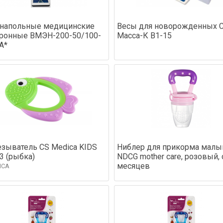
 напольные медицинские
Весы для новорожденных 
ронные ВМЭН-200-50/100-
Масса-К В1-15
А*
зыватель CS Medica KIDS
Ниблер для прикорма мал
3 (рыбка)
NDCG mother care, розовый, 
месяцев
ICA