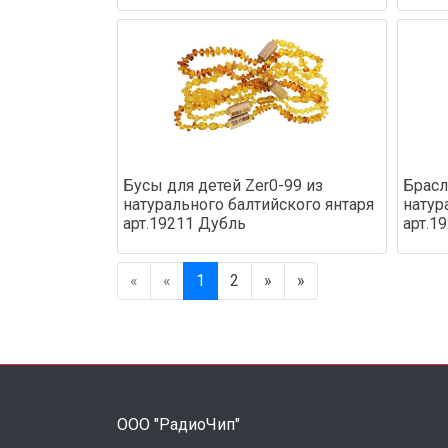
Бусы для детей Zer0-99 из
Брасл
натурального балтийского янтаря
натур
арт.19211 Дубль
арт.1
«
«
1
2
»
»
ООО "РадиоЧип"