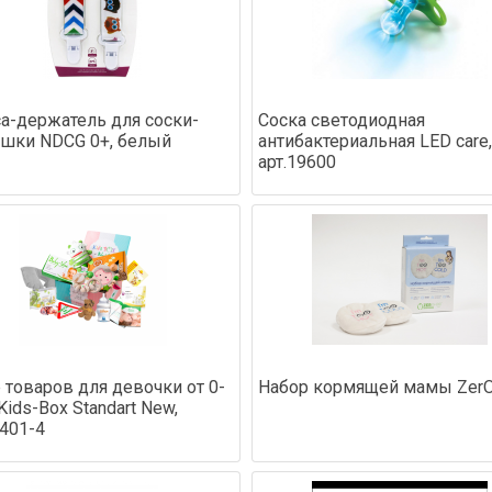
а-держатель для соски-
Соска светодиодная
шки NDCG 0+, белый
антибактериальная LED care,
арт.19600
 товаров для девочки от 0-
Набор кормящей мамы Zer
Kids-Box Standart New,
9401-4