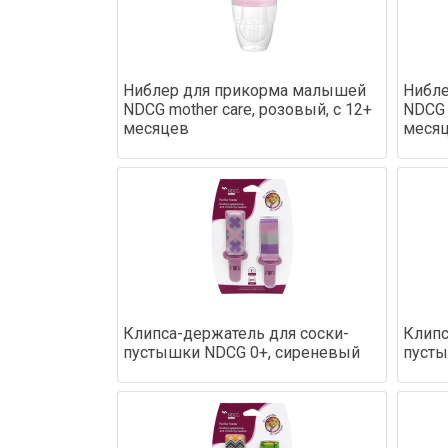
Ниблер для прикорма малышей
Нибле
NDCG mother care, розовый, с 12+
NDCG 
месяцев
меся
Клипса-держатель для соски-
Клипс
пустышки NDCG 0+, сиреневый
пусты