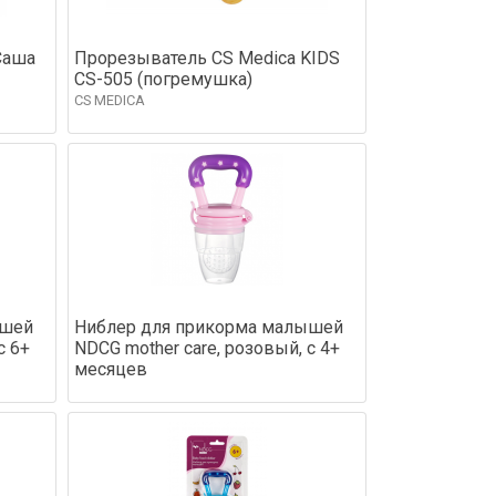
Саша
Прорезыватель CS Medica KIDS
CS-505 (погремушка)
CS MEDICA
ышей
Ниблер для прикорма малышей
с 6+
NDCG mother care, розовый, с 4+
месяцев