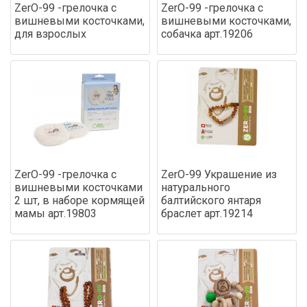
ZerO-99 -грелочка с
ZerO-99 -грелочка с
вишневыми косточками,
вишневыми косточками,
для взрослых
собачка арт.19206
ZerO-99 -грелочка с
ZerO-99 Украшение из
вишневыми косточками
натурального
2 шт, в наборе кормящей
балтийского янтаря
мамы арт.19803
браслет арт.19214