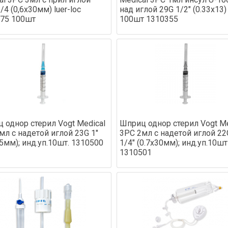
/4 (0,6х30мм) luer-loc
над иглой 29G 1/2" (0.33x13)
75 100шт
100шт 1310355
 однор стерил Vogt Medical
Шприц однор стерил Vogt Me
мл с надетой иглой 23G 1"
3PC 2мл с надетой иглой 22
25мм); инд.уп.10шт. 1310500
1/4" (0.7x30мм); инд.уп.10шт
1310501