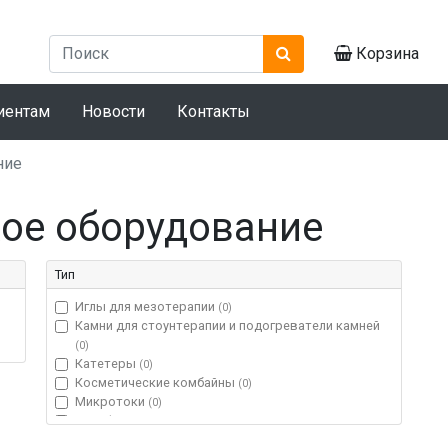
Корзина
иентам
Новости
Контакты
ние
ое оборудование
Тип
Иглы для мезотерапии
(0)
Камни для стоунтерапии и подогреватели камней
(0)
Катетеры
(0)
Косметические комбайны
(0)
Микротоки
(0)
Парафинотерапия
(0)
Переходники, жгуты
(0)