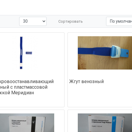
Пробирки
(0)
Термостаты
(0)
Центрифуги
(0)
Шприцы
(0)
Сортировать
Штативы
(0)
Электрокоагуляция
(0)
 кровоостанавливающий
Жгут венозный
ный с пластмассовой
жкой Меридиан