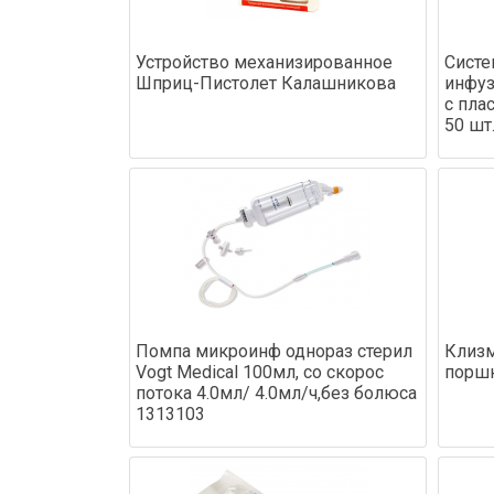
Устройство механизированное
Систе
Шприц-Пистолет Калашникова
инфуз
с пла
50 шт
Помпа микроинф однораз стерил
Клиз
Vogt Medical 100мл, со скорос
поршн
потока 4.0мл/ 4.0мл/ч,без болюса
1313103