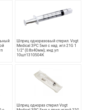
льный
Шприц одноразовый стерил. Vogt
лой
Medical 3PC 5мл с над. игл 21G 1
уп
1/2" (0.8x40мм); инд уп
10шт1310504К
Шприц однораз стерил Vogt
0 с
Medical 3PC 5мл с прил иглой 22G