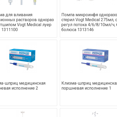
ма для вливания
Помпа микроинфя однораз
ионных растворов однораз
стерил Vogt Medical 275мл, 
стшипом Vogt Medical луер
регул потока 4/6/8/10мл/ч, 
. 1311100
болюса 1313146
ма-шприц медицинская
Клизма-шприц медицинска
евая исполнение 2
поршневая исполнение 1