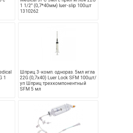
1 1/2" (0,7*40мм) luer-slip 100шт
1310262
dical
Шприц 3-комп. однораз. 5мл игла
G 1
22G (0,7x40) Luer Lock SFM 100шт/
уп Шприц трехкомпонентный
SFM 5 мл