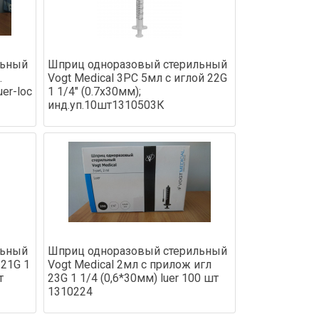
льный
Шприц одноразовый стерильный
.
Vogt Medical 3PC 5мл с иглой 22G
uer-loc
1 1/4" (0.7x30мм);
инд.уп.10шт1310503К
льный
Шприц одноразовый стерильный
 21G 1
Vogt Medical 2мл с прилож игл
т
23G 1 1/4 (0,6*30мм) luer 100 шт
1310224