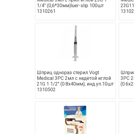
1/4" (0,6*30мм)luer-slip 100шт
23G11
1310261
13102
Шприц однораз стерил Vogt
Шприц
Medical 3PC 2мл с надетой иглой
3PC 2
21G 1 1/2" (0.8x40мм); инд.уп.10шт
(0.6x
1310502