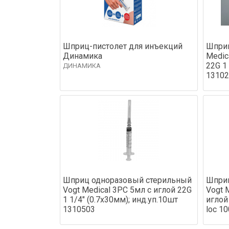
Шприц-пистолет для инъекций
Шприц
Динамика
Medic
22G 1 
ДИНАМИКА
13102
Шприц одноразовый стерильный
Шприц
Vogt Medical 3PC 5мл с иглой 22G
Vogt 
1 1/4" (0.7x30мм); инд.уп.10шт
иглой 
1310503
loc 1