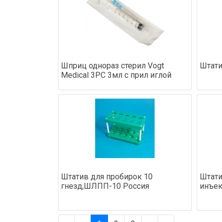
Шприц однораз стерил Vogt
Штат
Medical 3PC 3мл с прил иглой
Штатив для пробирок 10
Штати
гнезд,ШЛПП-10 Россия
инъек