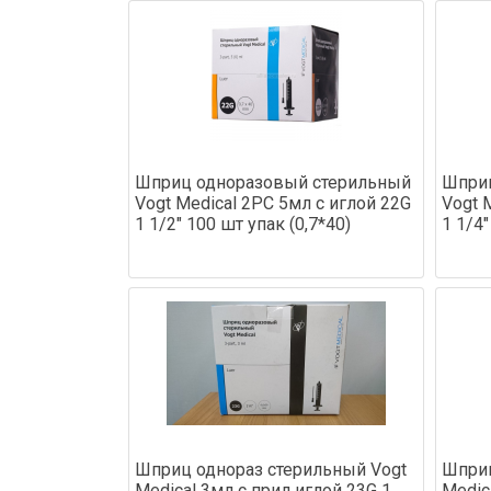
Шприц одноразовый стерильный
Шприц
Vogt Medical 2PC 5мл с иглой 22G
Vogt 
1 1/2" 100 шт упак (0,7*40)
1 1/4"
Шприц однораз стерильный Vogt
Шприц
Medical 3мл с прил иглой 23G 1
Medic