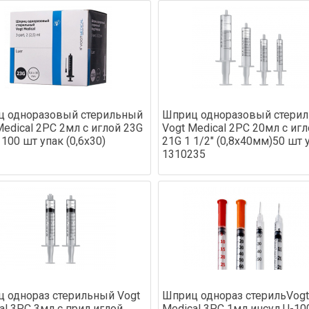
 одноразовый стерильный
Шприц одноразовый стери
Medical 2PC 2мл с иглой 23G
Vogt Medical 2PC 20мл с иг
 100 шт упак (0,6х30)
21G 1 1/2" (0,8х40мм)50 шт 
1310235
 однораз стерильный Vogt
Шприц однораз стерильVogt
al 3PC 3мл с прил иглой
Medical 3PC 1мл инсул U-10