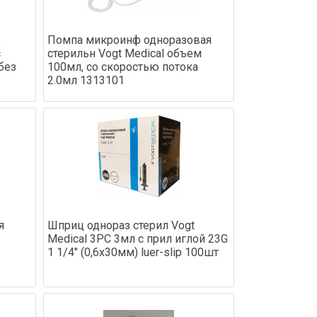
о
Помпа микроинф одноразовая
с
стерильн Vogt Medical объем
без
100мл, со скоростью потока
2.0мл 1313101
я
Шприц однораз стерил Vogt
Medical 3PC 3мл с прил иглой 23G
1 1/4" (0,6х30мм) luer-slip 100шт