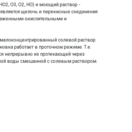
 HO2, O3, O2, HO) и моющий раствор -
является щелочь и перекисные соединения
выраженными окислительными и
а малоконцентрированный солевой раствор
овка работает в проточном режиме. Т.е.
ся непрерывно из протекающей через
ной воды смешанной с солевым раствором.