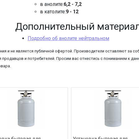
в анолите:
6,2 - 7,2
в католите:
9 - 12
Дополнительный материа
Подробно об анолите нейтральном
ия и не является публичной офертой. Производители оставляют за соб
 продавцов и потребителей. Просим вас отнестись с пониманием к данн
овара.
овка бытовая для
Установка бытовая для