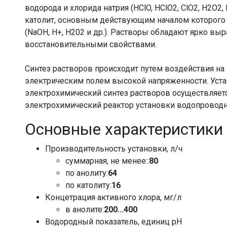
водорода и хлорида натрия (HClO, HClO2, ClO2, H2O2,
католит, основным действующим началом которого 
(NaOH, Н+, Н202 и др.). Растворы обладают ярко 
восстановительными свойствами.
Синтез растворов происходит путем воздействия н
электрическим полем высокой напряженности. Устан
электрохимический синтез растворов осуществляет
электрохимический реактор установки водопровод
Основные характеристики
Производительность установки, л/ч
суммарная, не менее::
80
по анолиту:
64
по католиту:
16
Концетрация активного хлора, мг/л
в анолите:
200...400
Водородный показатель, единиц pH