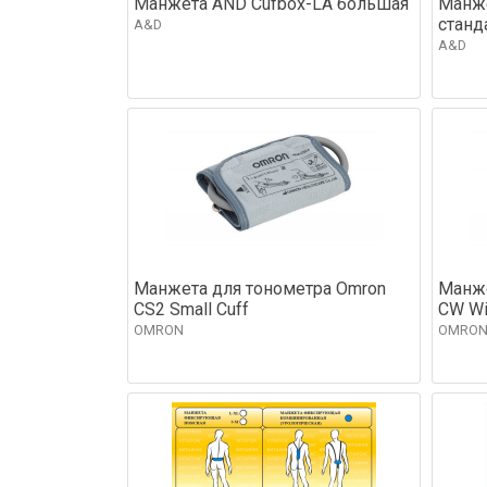
Манжета AND Cufbox-LA большая
Манже
станд
A&D
A&D
Манжета для тонометра Omron
Манже
CS2 Small Cuff
CW Wi
OMRON
OMRO