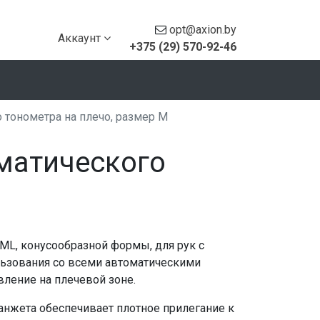
opt@axion.by
Аккаунт
+375 (29) 570-92-46
 тонометра на плечо, размер M
оматического
ML, конусообразной формы, для рук с
ользования со всеми автоматическими
ление на плечевой зоне.
анжета обеспечивает плотное прилегание к