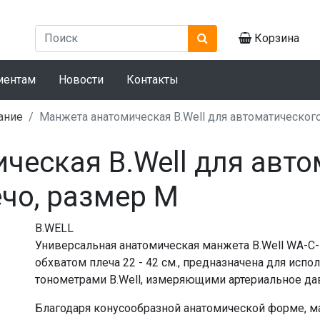
Корзина
иентам
Новости
Контакты
ание
Манжета анатомическая B.Well для автоматического
ческая B.Well для авт
ечо, размер M
B.WELL
Универсальная анатомическая манжета B.Well WA-C-
обхватом плеча 22 - 42 см., предназначена для исп
тонометрами B.Well, измеряющими артериальное дав
Благодаря конусообразной анатомической форме, м