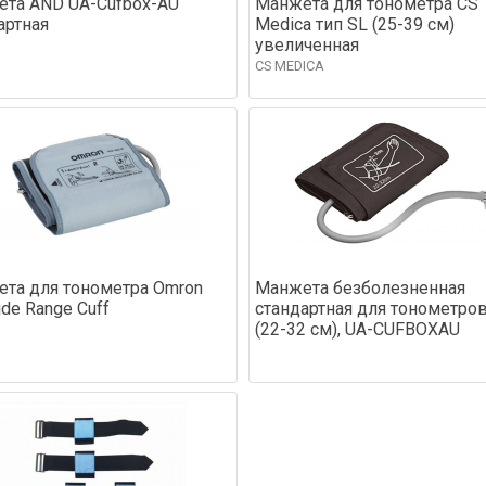
та AND UA-Cufbox-AU
Манжета для тонометра CS
артная
Medica тип SL (25-39 см)
увеличенная
CS MEDICA
та для тонометра Omron
Манжета безболезненная
de Range Cuff
стандартная для тонометро
(22-32 см), UA-CUFBOXAU
N