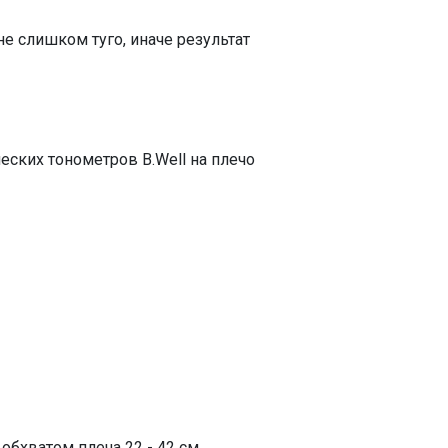
е слишком туго, иначе результат
еских тонометров B.Well на плечо
обхватом плеча 22 - 42 см.