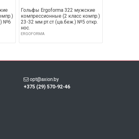
кие
Гольфы Ergoforma 322 мужские
омпр.)
компрессионные (2 класс компр.)
й) №6
23-32 мм рт.ст (цв.беж.) №5 откр.
нос.
ERGOFORMA
opt@axion.by
+375 (29) 570-92-46