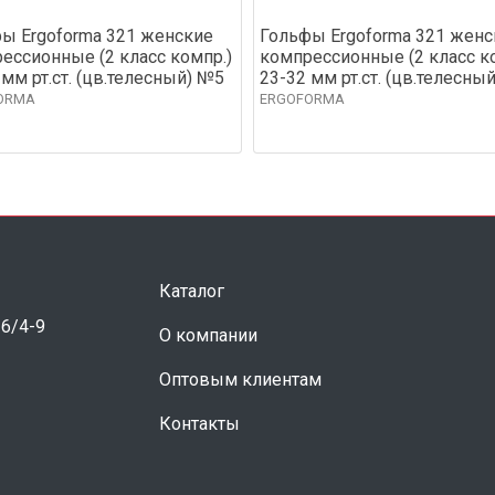
ы Ergoforma 321 женские
Гольфы Ergoforma 321 женс
ессионные (2 класс компр.)
компрессионные (2 класс к
 мм рт.ст. (цв.телесный) №5
23-32 мм рт.ст. (цв.телесны
ORMA
ERGOFORMA
Каталог
 6/4-9
О компании
Оптовым клиентам
Контакты