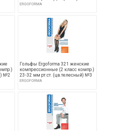
ERGOFORMA
кие
Гольфы Ergoforma 321 женские
омпр.)
компрессионные (2 класс компр.)
й) №2
23-32 мм рт.ст. (цв.телесный) №3
ERGOFORMA