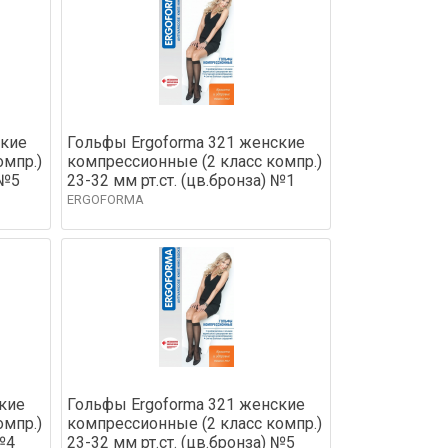
ские
Гольфы Ergoforma 321 женские
омпр.)
компрессионные (2 класс компр.)
 №5
23-32 мм рт.ст. (цв.бронза) №1
ERGOFORMA
кие
Гольфы Ergoforma 321 женские
омпр.)
компрессионные (2 класс компр.)
№4
23-32 мм рт.ст. (цв.бронза) №5