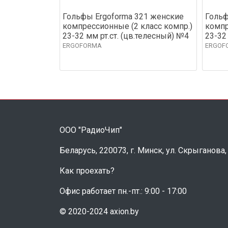
Гольфы Ergoforma 321 женские
Гольф
компрессионные (2 класс компр.)
компр
23-32 мм рт.ст. (цв.телесный) №4
23-32
ERGOFORMA
ERGOF
ООО "РадиоЧип"
Беларусь, 220073, г. Минск, ул. Скрыганова,
Как проехать?
Офис работает пн.-пт.: 9:00 - 17:00
© 2020-2024 axion.by