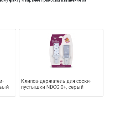
ому факту и заранее приносим извинения за
и-
Клипса-держатель для соски-
евый
пустышки NDCG 0+, серый