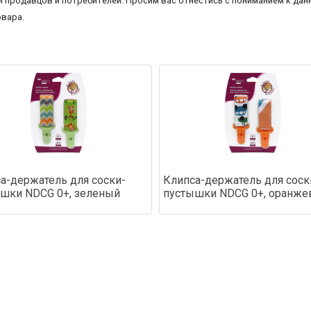
 продавцов и потребителей. Просим вас отнестись с пониманием к данн
овара.
а-держатель для соски-
Клипса-держатель для соск
шки NDCG 0+, зеленый
пустышки NDCG 0+, оранж