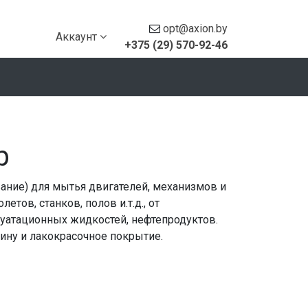
opt@axion.by
Аккаунт
+375 (29) 570-92-46
р
ние) для мытья двигателей, механизмов и
етов, станков, полов и.т.д., от
луатационных жидкостей, нефтепродуктов.
зину и лакокрасочное покрытие.