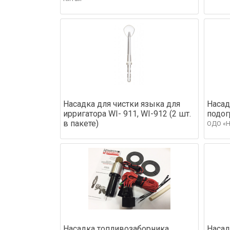
Насадка для чистки языка для
Насад
ирригатора WI- 911, WI-912 (2 шт.
подог
в пакете)
ОДО «
Насадка топливозаборника
Насад