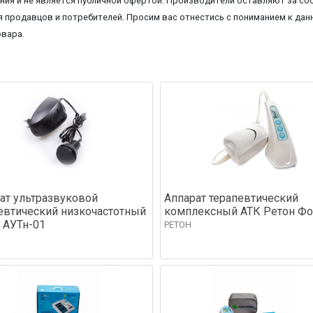
ия и не является публичной офертой. Производители оставляют за соб
 продавцов и потребителей. Просим вас отнестись с пониманием к данн
овара.
ат ультразвуковой
Аппарат терапевтический
евтический низкочастотный
комплексный АТК Ретон Фо
 АУТн-01
РЕТОН