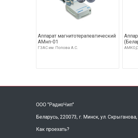
Аппарат магнитотерапевтический
Аппар
АМнп-01
(Бела
ГЗАС им. Попова А.С.
АМКОД
ООО "РадиоЧип"
Беларусь, 220073, г. Минск, ул. Скрыганова,
Как проехать?