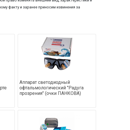
ой право изменять внешний вид, характеристики и
ому факту и заранее приносим извинения за
Аппарат светодиодный
рте
офтальмологический "Радуга
прозрения" (очки ПАНКОВА)