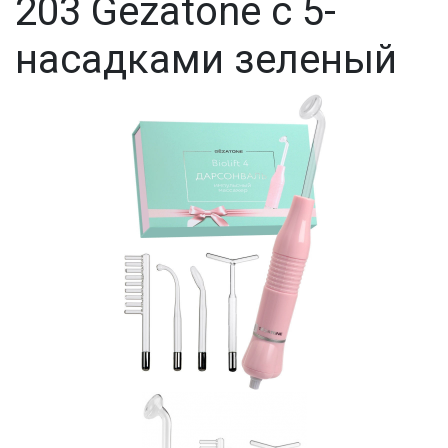
203 Gezatone c 5-
насадками зеленый