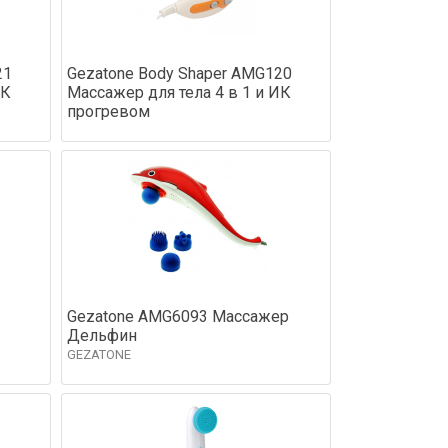
21
Gezatone Body Shaper AMG120
ИК
Массажер для тела 4 в 1 и ИК
прогревом
Gezatone AMG6093 Массажер
Дельфин
GEZATONE