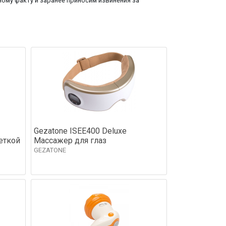
ому факту и заранее приносим извинения за
Gezatone ISEE400 Deluxe
еткой
Массажер для глаз
GEZATONE