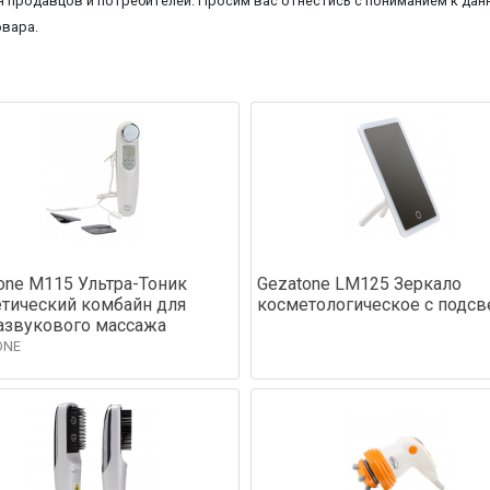
 продавцов и потребителей. Просим вас отнестись с пониманием к данн
овара.
one M115 Ультра-Тоник
Gezatone LM125 Зеркало
тический комбайн для
косметологическое с подсв
азвукового массажа
ONE