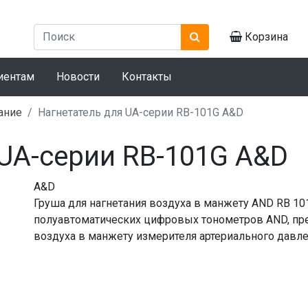
Корзина
иентам
Новости
Контакты
ание
Нагнетатель для UA-серии RB-101G A&D
 UA-серии RB-101G A&D
A&D
Груша для нагнетания воздуха в манжету AND RB 101
полуавтоматических цифровых тонометров AND, пре
воздуха в манжету измерителя артериального давл