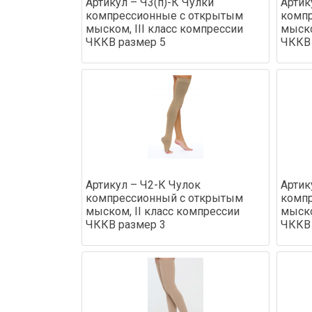
Артикул – Ч3(п)-К Чулки
Артик
компрессионные с открытым
комп
мыском, III класс компрессии
мыско
ЧККВ размер 5
ЧККВ 
Артикул – Ч2-К Чулок
Артик
компрессионный с открытым
комп
мыском, II класс компрессии
мыско
ЧККВ размер 3
ЧККВ 