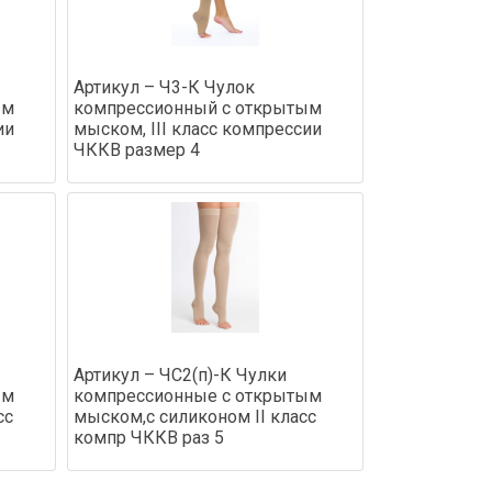
Артикул – Ч3-К Чулок
ым
компрессионный с открытым
ии
мыском, III класс компрессии
ЧККВ размер 4
Артикул – ЧС2(п)-К Чулки
ым
компрессионные с открытым
сс
мыском,с силиконом II класс
компр ЧККВ раз 5