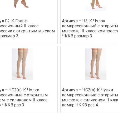
ул Г2-К Гольф
Артикул – Ч3-К Чулок
ессионный II класс
компрессионный с открыт
рессии с открытым мыском
мыском, III класс компресс
размер 3
ЧККВ размер 3
ул – ЧС2(п)-К Чулки
Артикул – ЧС2(п)-К Чулки
рессионные с открытым
компрессионные с открыт
м, с силиконом II класс
мыском, с силиконом II кла
 ЧККВ раз 3
компр ЧККВ раз 4