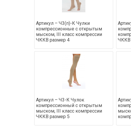
Артикул – Ч3(п)-К Чулки
Артик
компрессионные с открытым
компр
мыском, III класс компрессии
комп
ЧККВ размер 4
ЧККВ 
Артикул – Ч3-К Чулок
Артик
компрессионный с открытым
комп
мыском, III класс компрессии
мыско
ЧККВ размер 5
компр