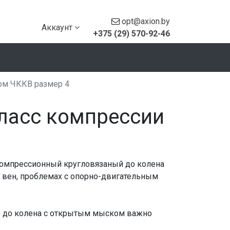
opt@axion.by
Аккаунт
+375 (29) 570-92-46
ом ЧККВ размер 4
класс компрессии
компрессионный кругловязаный до колена
 вен, проблемах с опорно-двигательным
о до колена с открытым мыском важно