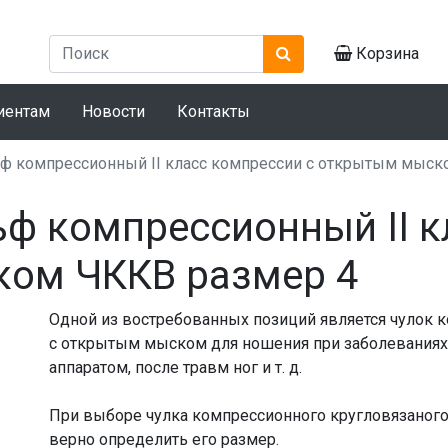
Корзина
иентам
Новости
Контакты
ьф компрессионный II класс компрессии с открытым мыск
льф компрессионный II 
ком ЧККВ размер 4
Одной из востребованных позиций является чулок 
с открытым мыском для ношения при заболеваниях
аппаратом, после травм ног и т. д.
При выборе чулка компрессионного кругловязаног
верно определить его размер.