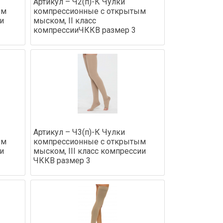
Артикул – Ч2(п)-К Чулки
ым
компрессионные с открытым
и
мыском, II класс
компрессииЧККВ размер 3
Артикул – Ч3(п)-К Чулки
ым
компрессионные с открытым
и
мыском, III класс компрессии
ЧККВ размер 3