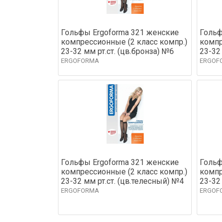
Гольфы Ergoforma 321 женские
Гольф
компрессионные (2 класс компр.)
компр
23-32 мм рт.ст. (цв.бронза) №6
23-32
ERGOFORMA
ERGOF
Гольфы Ergoforma 321 женские
Гольф
компрессионные (2 класс компр.)
компр
23-32 мм рт.ст. (цв.телесный) №4
23-32
ERGOFORMA
ERGOF