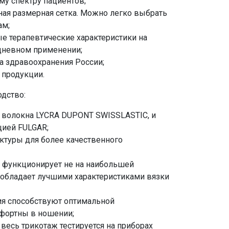
у спектру пациентов;
ая размерная сетка. Можно легко выбрать
ам;
 терапевтические характеристики на
дневном применении;
а здравоохранения России;
 продукции.
дство:
о волокна LYCRA DUPONT SWISSLASTIC, и
цией FULGAR;
уктуры для более качественного
 функционирует не на наибольшей
 обладает лучшими характеристиками вязки
ия способствуют оптимальной
мфортны в ношении;
есь трикотаж тестируется на приборах