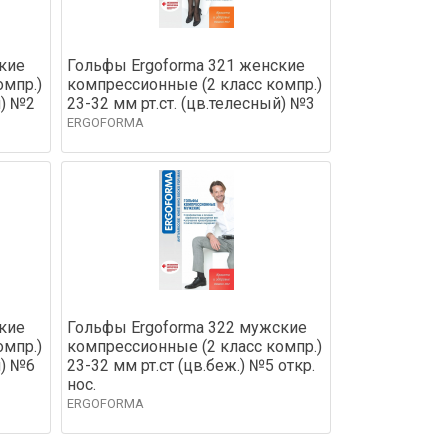
кие
Гольфы Ergoforma 321 женские
омпр.)
компрессионные (2 класс компр.)
й) №2
23-32 мм рт.ст. (цв.телесный) №3
ERGOFORMA
кие
Гольфы Ergoforma 322 мужские
омпр.)
компрессионные (2 класс компр.)
й) №6
23-32 мм рт.ст (цв.беж.) №5 откр.
нос.
ERGOFORMA