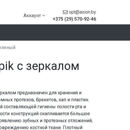
opt@axion.by
Аккаунт
+375 (29) 570-92-46
зеленый
pik с зеркалом
ркалом предназначен для хранения и
мных протезов, брекетов, кап и пластин.
й составляющей гигиены полости рта и
хности конструкций скапливается большое
появлению зубных и протезных отложений,
повреждению костной ткани. Плотный