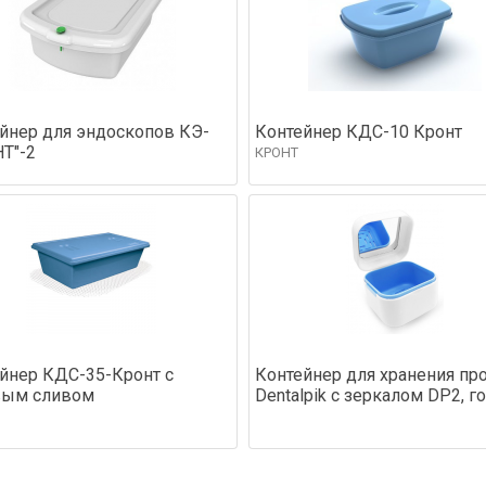
йнер для эндоскопов КЭ-
Контейнер КДС-10 Кронт
Т"-2
КРОНТ
йнер КДС-35-Кронт с
Контейнер для хранения пр
вым сливом
Dentalpik с зеркалом DP2, г