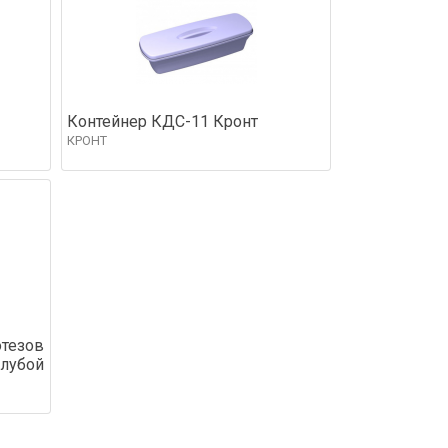
Контейнер КДС-11 Кронт
КРОНТ
отезов
олубой