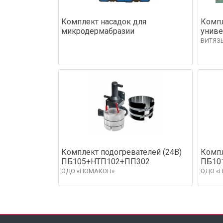
Комплект насадок для
Компл
микродермабразии
унив
ВИТЯЗ
Комплект подогревателей (24В)
Компл
ПБ105+НТП102+ПП302
ПБ10
ОДО «НОМАКОН»
ОДО «