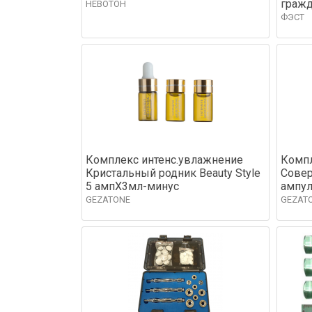
гражд
НЕВОТОН
ФЭСТ
Комплекс интенс.увлажнение
Компл
Кристальный родник Beauty Style
Совер
5 ампХ3мл-минус
ампу
GEZATONE
GEZAT