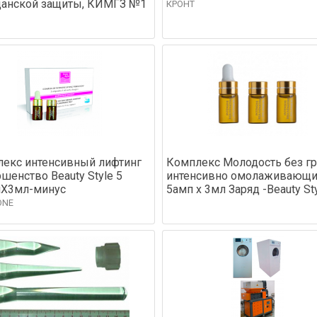
анской защиты, КИМГЗ №1
КРОНТ
екс интенсивный лифтинг
Комплекс Молодость без г
шенство Beauty Style 5
интенсивно омолаживающи
лХ3мл-минус
5амп х 3мл Заряд -Beauty St
ONE