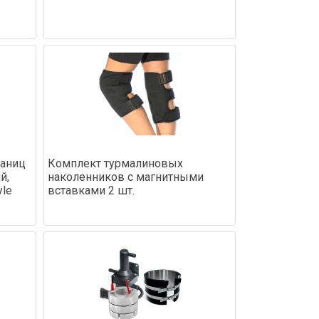
раниц
Комплект турмалиновых
й,
наколенников с магнитными
yle
вставками 2 шт.