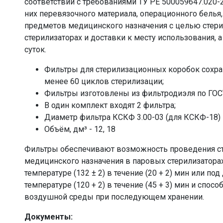
соответствии с требованиями ТУ РЕ 500059647.020
них перевязочного материала, операционного белья,
предметов медицинского назначения с целью стер
стерилизаторах и доставки к месту использования, а
суток.
Фильтры для стерилизационных коробок сохр
менее 60 циклов стерилизации;
Фильтры изготовлены из фильтродиэля по ГОСТ
В один комплект входят 2 фильтра;
Диаметр фильтра КСКФ 3.00-03 (для КСКФ-18)
Объём, дм³ - 12, 18
Фильтры обеспечивают возможность проведения ст
медицинского назначения в паровых стерилизаторах 
температуре (132 ± 2) в течение (20 + 2) мин или под
температуре (120 + 2) в течение (45 + 3) мин и спо
воздушной среды при последующем хранении.
Документы: