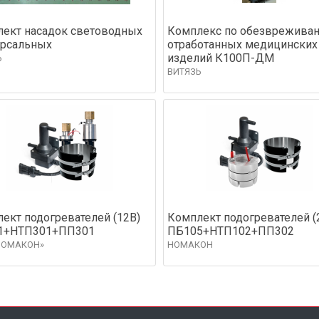
ект насадок световодных
Комплекс по обезврежива
ерсальных
отработанных медицинских
изделий К100П-ДМ
Ь
ВИТЯЗЬ
ект подогревателей (12В)
Комплект подогревателей (
1+НТП301+ПП301
ПБ105+НТП102+ПП302
НОМАКОН»
НОМАКОН