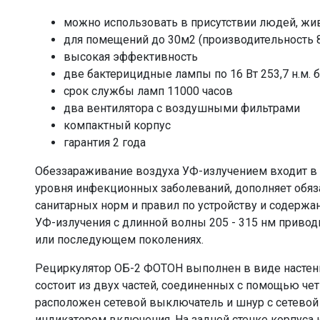
можно использовать в присутствии людей, жи
для помещений до 30м2 (производительность 8
высокая эффективность
две бактерицидные лампы по 16 Вт 253,7 н.м. 
срок службы ламп 11000 часов
два вентилятора с воздушными фильтрами
компактный корпус
гарантия 2 года
Обеззараживание воздуха УФ-излучением входит в
уровня инфекционных заболеваний, дополняет обя
санитарных норм и правил по устройству и содерж
УФ-излучения с длинной волны 205 - 315 нм привод
или последующем поколениях.
Рециркулятор ОБ-2 ФОТОН выполнен в виде настен
состоит из двух частей, соединенных с помощью чет
расположен сетевой выключатель и шнур с сетевой
индикатором включения. На задней стенке корпуса