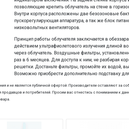
позволяющие крепить облучатель на стене в гориз
Внутри корпуса расположены две безозоновые бак
пускорегулирующая аппаратура, а так же блок питан
низковольтных вентиляторов.
Принцип работы облучателя заключается в обеззар
действием ультрафиолетового излучения длиной вол
через облучатель. Воздушные фильтры, установленн
раз в 6 месяцев. Для доступа к ним, не разбирая к
решетки. Достаньте фильтры, промойте их водой, вы
Возможно приобрести дополнительно подставку для
ия и не является публичной офертой. Производители оставляют за соб
 продавцов и потребителей. Просим вас отнестись с пониманием к данн
овара.