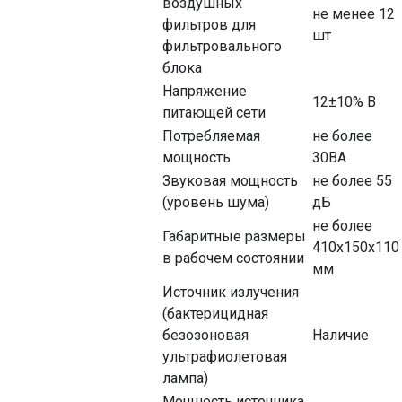
воздушных
не менее 12
фильтров для
шт
фильтровального
блока
Напряжение
12±10% В
питающей сети
Потребляемая
не более
мощность
30ВА
Звуковая мощность
не более 55
(уровень шума)
дБ
не более
Габаритные размеры
410х150х110
в рабочем состоянии
мм
Источник излучения
(бактерицидная
безозоновая
Наличие
ультрафиолетовая
лампа)
Мощность источника