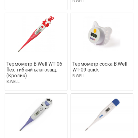
B.WELL
Термометр B.Well WT-06
Термометр соска B.Well
flex, гибкий влагозащ.
WT-09 quick
(Кролик)
B.WELL
B.WELL