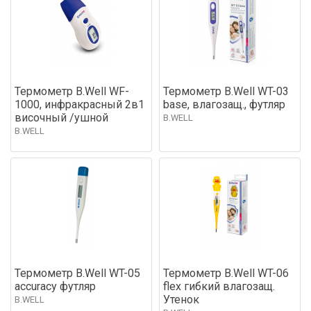
Термометр B.Well WF-
Термометр B.Well WT-03
1000, инфракрасный 2в1
base, влагозащ., футляр
височный /ушной
B.WELL
B.WELL
Термометр B.Well WT-05
Термометр B.Well WT-06
accuracy футляр
flex гибкий влагозащ.
Утенок
B.WELL