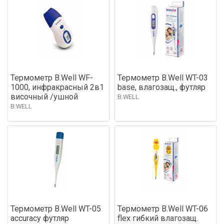
Термометр B.Well WF-
Термометр B.Well WT-03
1000, инфракрасный 2в1
base, влагозащ., футляр
височный /ушной
B.WELL
B.WELL
Термометр B.Well WT-05
Термометр B.Well WT-06
accuracy футляр
flex гибкий влагозащ.