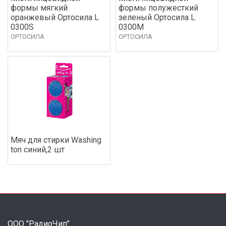
формы мягкий
формы полужесткий
оранжевый Ортосила L
зеленый Ортосила L
0300S
0300М
ОРТОСИЛА
ОРТОСИЛА
Мяч для стирки Washing
ton синий,2 шт
ООО "РадиоЧип"