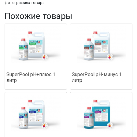
фотографиях товара.
Похожие товары
SuperPool pH+плюс 1
SuperPool pH-минус 1
литр
литр