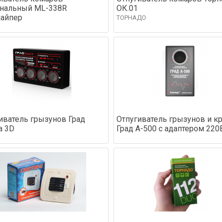
нальный ML-338R
ОК.01
айпер
ТОРНАДО
иватель грызунов Град
Отпугиватель грызунов и к
а 3D
Град А-500 с адаптером 220