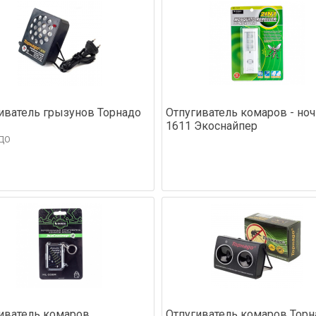
иватель грызунов Торнадо
Отпугиватель комаров - но
1611 Экоснайпер
ДО
иватель комаров
Отпугиватель комаров Торн