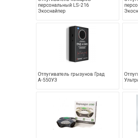
персональный LS-216
персо
Экоснайпер
Экосн
Отпугиватель грызунов Град
Отпуг
А-550УЗ
Ультр