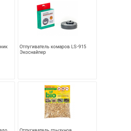
чник
Отпугиватель комаров LS-915
Экоснайпер
адо
Отпугиватель грызунов