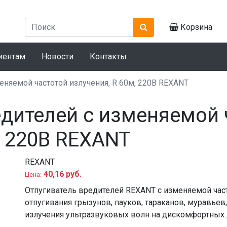
Корзина
иентам
Новости
Контакты
еняемой частотой излучения, R 60м, 220В REXANT
едителей с изменяемой 
, 220В REXANT
REXANT
40,16 руб.
Цена:
Отпугиватель вредителей REXANT с изменяемой час
отпугивания грызунов, пауков, тараканов, муравьев
излучения ультразвуковых волн на дискомфортных д