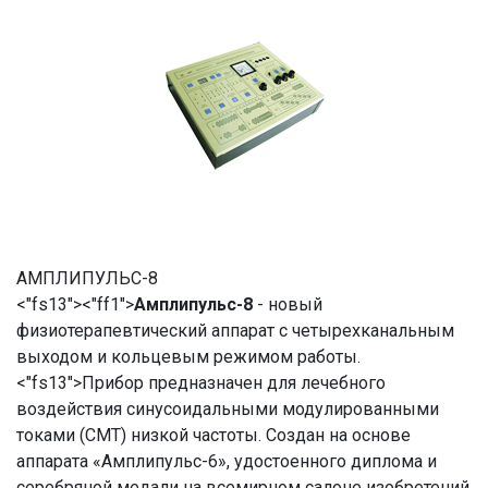
АМПЛИПУЛЬС-8
<"fs13"><"ff1">
Амплипульс-8
- новый
физиотерапевтический аппарат с четырехканальным
выходом и кольцевым режимом работы.
<"fs13">Прибор пpедназначен для лечебного
воздействия синусоидальными модулиpованными
токами (СМТ) низкой частоты. Создан на основе
аппарата «Амплипульс-6», удостоенного диплома и
серебряной медали на всемирном салоне изобретений