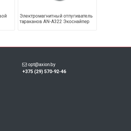
вой
Электромагнитный отпугиватель
тараканов AN-A322 Экоснайпер
opt@axion.by
+375 (29) 570-92-46