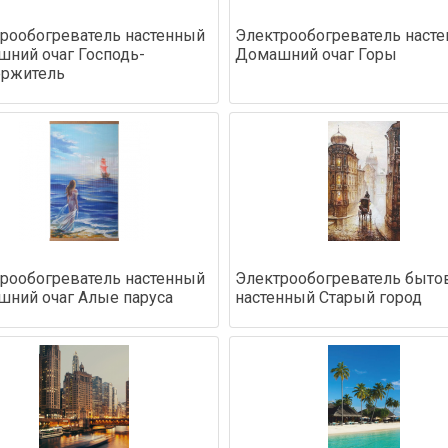
рообогреватель настенный
Электрообогреватель наст
ний очаг Господь-
Домашний очаг Горы
ержитель
рообогреватель настенный
Электрообогреватель быто
ний очаг Алые паруса
настенный Старый город