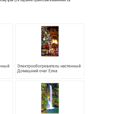
ому факту и заранее приносим извинения за
енный
Электрообогреватель настенный
Домашний очаг Елка