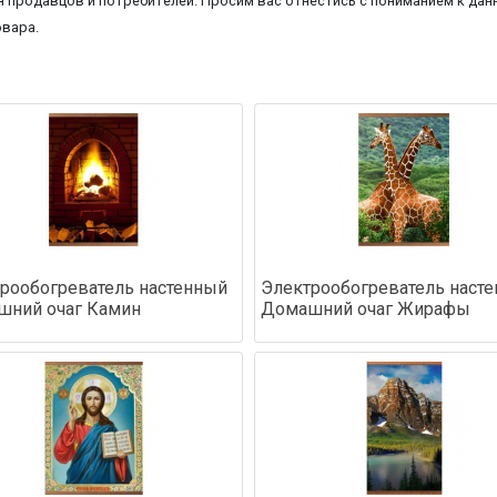
 продавцов и потребителей. Просим вас отнестись с пониманием к данн
овара.
рообогреватель настенный
Электрообогреватель наст
шний очаг Камин
Домашний очаг Жирафы